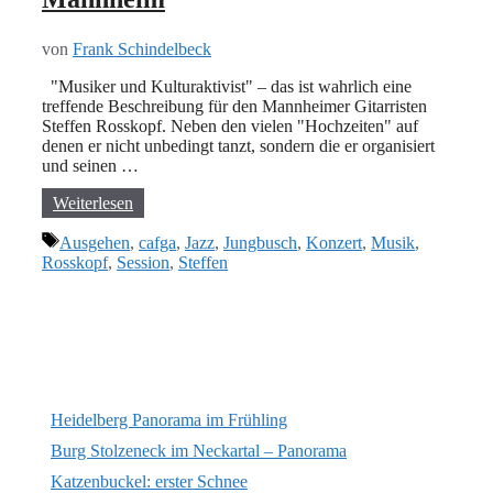
von
Frank Schindelbeck
"Musiker und Kulturaktivist" – das ist wahrlich eine
treffende Beschreibung für den Mannheimer Gitarristen
Steffen Rosskopf. Neben den vielen "Hochzeiten" auf
denen er nicht unbedingt tanzt, sondern die er organisiert
und seinen …
Weiterlesen
Schlagwörter
Ausgehen
,
cafga
,
Jazz
,
Jungbusch
,
Konzert
,
Musik
,
Rosskopf
,
Session
,
Steffen
Heidelberg Panorama im Frühling
Burg Stolzeneck im Neckartal – Panorama
Katzenbuckel: erster Schnee