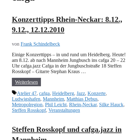
Konzerttipps Rhein-Neckar: 8.12.,
9.12., 12.12.2010
von
Frank Schindelbeck
Einige Konzerttipps – in und rund um Heidelberg. Heute!
am 8.12. ab nach Mannheim Jungbusch ins cafga 20 – 22
Uhr cafga.jazz Cafga in der Jungbuschstraße 18 Steffen
Rosskopf – Gitarre Stephan Kraus …
Weiterlesen
Schlagwörter
Atelier 47
,
cafga
,
Heidelberg
,
Jazz
,
Konzerte
,
Ludwigshafen
,
Mannheim
,
Matthias Debus
,
Metropolregion
,
Phil Leicht
,
Rhein-Neckar
,
Silke Hauck
,
Steffen Rosskopf
,
Veranstaltungen
Steffen Rosskopf und cafga.jazz in
Mannheim