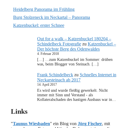
Heidelberg Panorama im Frühling
Burg Stolzeneck im Neckartal – Panorama
Katzenbuckel: erster Schnee
Out for a walk – Katzenbuckel 180204 –
Schindelbeck Fotografie
zu
Katzenbuckel –
Der höchste Berg des Odenwaldes
4. Februar 2018
[…] …zum Katzenbuckel im Sommer: drüben
was, beim Blogger von Steinach. […]
Frank Schindelbeck
zu
Schnelles Internet in
Neckarsteinach ab 2017
14. April 2017
Es wird und wurde fleißig gewerkelt. Nicht
immer mit Sinn und Verstand - als
Kollateralschaden des hastigen Ausbaus war in…
Links
"
Taunus Wiesbaden
" ein Blog von
Jörg Fischer
, mit