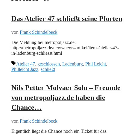
Das Atelier 47 schließt seine Pforten
von
Frank Schindelbeck
Die Meldung bei metropoljazz.de:
http://metropoljazz.de/news/news-artikel/items/atelier-47-
in-ladenburg-schliesst.html
Schlagwörter
Atelier 47
,
geschlossen
,
Ladenburg
,
Phil Leicht
,
Philleicht Jazz
,
schließt
Nils Petter Molvaer Solo – Freunde
von metropoljazz.de haben die
Chance…
von
Frank Schindelbeck
Eigentlich liegt die Chance noch ein Ticket für das