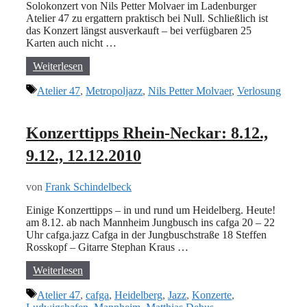
Solokonzert von Nils Petter Molvaer im Ladenburger
Atelier 47 zu ergattern praktisch bei Null. Schließlich ist
das Konzert längst ausverkauft – bei verfügbaren 25
Karten auch nicht …
Weiterlesen
Schlagwörter
Atelier 47
,
Metropoljazz
,
Nils Petter Molvaer
,
Verlosung
Konzerttipps Rhein-Neckar: 8.12.,
9.12., 12.12.2010
von
Frank Schindelbeck
Einige Konzerttipps – in und rund um Heidelberg. Heute!
am 8.12. ab nach Mannheim Jungbusch ins cafga 20 – 22
Uhr cafga.jazz Cafga in der Jungbuschstraße 18 Steffen
Rosskopf – Gitarre Stephan Kraus …
Weiterlesen
Schlagwörter
Atelier 47
,
cafga
,
Heidelberg
,
Jazz
,
Konzerte
,