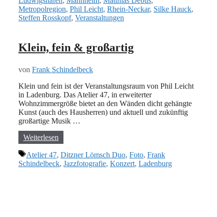
Ludwigshafen
,
Mannheim
,
Matthias Debus
,
Metropolregion
,
Phil Leicht
,
Rhein-Neckar
,
Silke Hauck
,
Steffen Rosskopf
,
Veranstaltungen
Klein, fein & großartig
von
Frank Schindelbeck
Klein und fein ist der Veranstaltungsraum von Phil Leicht
in Ladenburg. Das Atelier 47, in erweiterter
Wohnzimmergröße bietet an den Wänden dicht gehängte
Kunst (auch des Hausherren) und aktuell und zukünftig
großartige Musik …
Weiterlesen
Schlagwörter
Atelier 47
,
Ditzner Lömsch Duo
,
Foto
,
Frank
Schindelbeck
,
Jazzfotografie
,
Konzert
,
Ladenburg