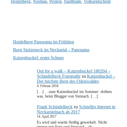
Heidelberg
,
Neubau
,
Protest
,
Stadthalle
,
Volksentscheid
Heidelberg Panorama im Frühling
Burg Stolzeneck im Neckartal – Panorama
Katzenbuckel: erster Schnee
Out for a walk – Katzenbuckel 180204 –
Schindelbeck Fotografie
zu
Katzenbuckel –
Der höchste Berg des Odenwaldes
4. Februar 2018
[…] …zum Katzenbuckel im Sommer: drüben
was, beim Blogger von Steinach. […]
Frank Schindelbeck
zu
Schnelles Internet in
Neckarsteinach ab 2017
14. April 2017
Es wird und wurde fleißig gewerkelt. Nicht
immer mit Sinn und Verstand - als