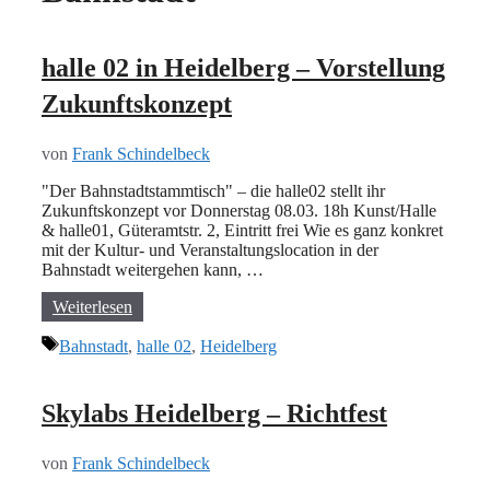
halle 02 in Heidelberg – Vorstellung
Zukunftskonzept
von
Frank Schindelbeck
"Der Bahnstadtstammtisch" – die halle02 stellt ihr
Zukunftskonzept vor Donnerstag 08.03. 18h Kunst/Halle
& halle01, Güteramtstr. 2, Eintritt frei Wie es ganz konkret
mit der Kultur- und Veranstaltungslocation in der
Bahnstadt weitergehen kann, …
Weiterlesen
Schlagwörter
Bahnstadt
,
halle 02
,
Heidelberg
Skylabs Heidelberg – Richtfest
von
Frank Schindelbeck