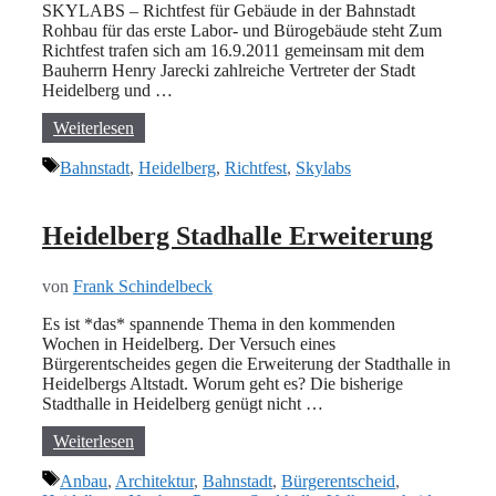
SKYLABS – Richtfest für Gebäude in der Bahnstadt
Rohbau für das erste Labor- und Bürogebäude steht Zum
Richtfest trafen sich am 16.9.2011 gemeinsam mit dem
Bauherrn Henry Jarecki zahlreiche Vertreter der Stadt
Heidelberg und …
Weiterlesen
Schlagwörter
Bahnstadt
,
Heidelberg
,
Richtfest
,
Skylabs
Heidelberg Stadhalle Erweiterung
von
Frank Schindelbeck
Es ist *das* spannende Thema in den kommenden
Wochen in Heidelberg. Der Versuch eines
Bürgerentscheides gegen die Erweiterung der Stadthalle in
Heidelbergs Altstadt. Worum geht es? Die bisherige
Stadthalle in Heidelberg genügt nicht …
Weiterlesen
Schlagwörter
Anbau
,
Architektur
,
Bahnstadt
,
Bürgerentscheid
,