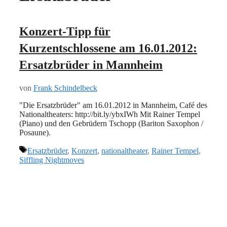
Konzert-Tipp für
Kurzentschlossene am 16.01.2012:
Ersatzbrüder in Mannheim
von
Frank Schindelbeck
"Die Ersatzbrüder" am 16.01.2012 in Mannheim, Café des
Nationaltheaters: http://bit.ly/ybxIWh Mit Rainer Tempel
(Piano) und den Gebrüdern Tschopp (Bariton Saxophon /
Posaune).
Schlagwörter
Ersatzbrüder
,
Konzert
,
nationaltheater
,
Rainer Tempel
,
Siffling Nightmoves