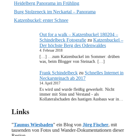
Heidelberg Panorama im Frühling
Burg Stolzeneck im Neckartal – Panorama
Katzenbuckel: erster Schnee
Out for a walk – Katzenbuckel 180204 –
Schindelbeck Fotografie
zu
Katzenbuckel –
Der höchste Berg des Odenwaldes
4. Februar 2018
[…] …zum Katzenbuckel im Sommer: drüben
was, beim Blogger von Steinach. […]
Frank Schindelbeck
zu
Schnelles Internet in
Neckarsteinach ab 2017
14. April 2017
Es wird und wurde fleißig gewerkelt. Nicht
immer mit Sinn und Verstand - als
Kollateralschaden des hastigen Ausbaus war in…
Links
"
Taunus Wiesbaden
" ein Blog von
Jörg Fischer
, mit
tausenden von Fotos und Wander-Dokumentationen dieser
Region.