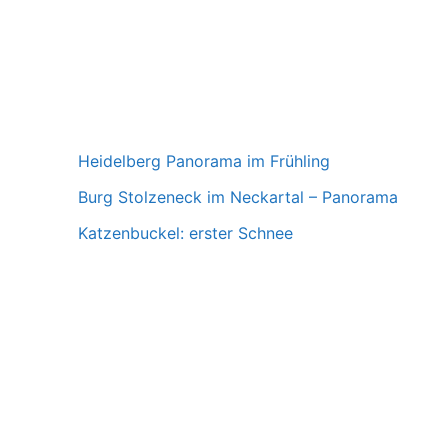
Schlagwörter
Arbeiter
,
Foto
,
Photo
,
Schindelbeck
,
Schwarz-Weiß
Heidelberg Panorama im Frühling
Burg Stolzeneck im Neckartal – Panorama
Katzenbuckel: erster Schnee