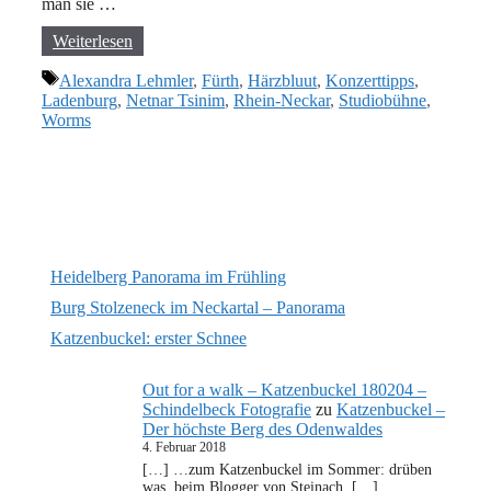
man sie …
Weiterlesen
Schlagwörter
Alexandra Lehmler
,
Fürth
,
Härzbluut
,
Konzerttipps
,
Ladenburg
,
Netnar Tsinim
,
Rhein-Neckar
,
Studiobühne
,
Worms
Heidelberg Panorama im Frühling
Burg Stolzeneck im Neckartal – Panorama
Katzenbuckel: erster Schnee
Out for a walk – Katzenbuckel 180204 –
Schindelbeck Fotografie
zu
Katzenbuckel –
Der höchste Berg des Odenwaldes
4. Februar 2018
[…] …zum Katzenbuckel im Sommer: drüben
was, beim Blogger von Steinach. […]