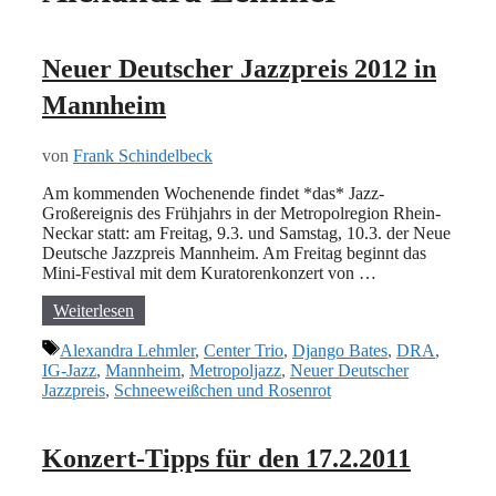
Neuer Deutscher Jazzpreis 2012 in
Mannheim
von
Frank Schindelbeck
Am kommenden Wochenende findet *das* Jazz-
Großereignis des Frühjahrs in der Metropolregion Rhein-
Neckar statt: am Freitag, 9.3. und Samstag, 10.3. der Neue
Deutsche Jazzpreis Mannheim. Am Freitag beginnt das
Mini-Festival mit dem Kuratorenkonzert von …
Weiterlesen
Schlagwörter
Alexandra Lehmler
,
Center Trio
,
Django Bates
,
DRA
,
IG-Jazz
,
Mannheim
,
Metropoljazz
,
Neuer Deutscher
Jazzpreis
,
Schneeweißchen und Rosenrot
Konzert-Tipps für den 17.2.2011