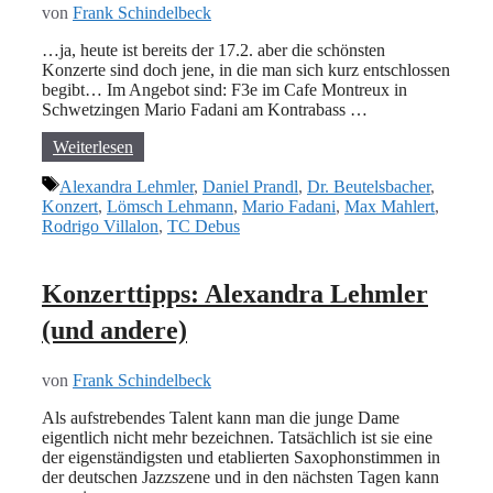
von
Frank Schindelbeck
…ja, heute ist bereits der 17.2. aber die schönsten
Konzerte sind doch jene, in die man sich kurz entschlossen
begibt… Im Angebot sind: F3e im Cafe Montreux in
Schwetzingen Mario Fadani am Kontrabass …
Weiterlesen
Schlagwörter
Alexandra Lehmler
,
Daniel Prandl
,
Dr. Beutelsbacher
,
Konzert
,
Lömsch Lehmann
,
Mario Fadani
,
Max Mahlert
,
Rodrigo Villalon
,
TC Debus
Konzerttipps: Alexandra Lehmler
(und andere)
von
Frank Schindelbeck
Als aufstrebendes Talent kann man die junge Dame
eigentlich nicht mehr bezeichnen. Tatsächlich ist sie eine
der eigenständigsten und etablierten Saxophonstimmen in
der deutschen Jazzszene und in den nächsten Tagen kann