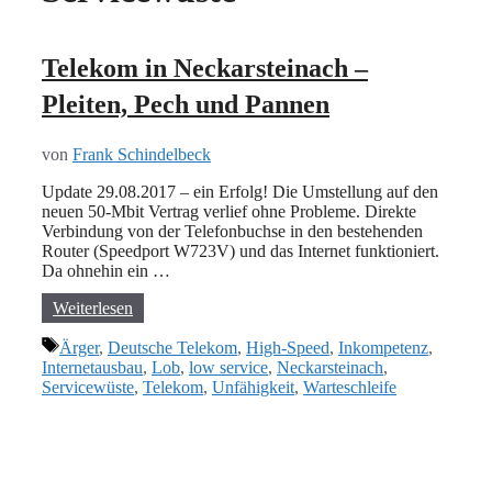
Telekom in Neckarsteinach –
Pleiten, Pech und Pannen
von
Frank Schindelbeck
Update 29.08.2017 – ein Erfolg! Die Umstellung auf den
neuen 50-Mbit Vertrag verlief ohne Probleme. Direkte
Verbindung von der Telefonbuchse in den bestehenden
Router (Speedport W723V) und das Internet funktioniert.
Da ohnehin ein …
Weiterlesen
Schlagwörter
Ärger
,
Deutsche Telekom
,
High-Speed
,
Inkompetenz
,
Internetausbau
,
Lob
,
low service
,
Neckarsteinach
,
Servicewüste
,
Telekom
,
Unfähigkeit
,
Warteschleife