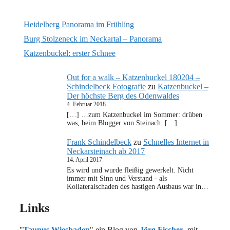
Heidelberg Panorama im Frühling
Burg Stolzeneck im Neckartal – Panorama
Katzenbuckel: erster Schnee
Out for a walk – Katzenbuckel 180204 –
Schindelbeck Fotografie
zu
Katzenbuckel –
Der höchste Berg des Odenwaldes
4. Februar 2018
[…] …zum Katzenbuckel im Sommer: drüben
was, beim Blogger von Steinach. […]
Frank Schindelbeck
zu
Schnelles Internet in
Neckarsteinach ab 2017
14. April 2017
Es wird und wurde fleißig gewerkelt. Nicht
immer mit Sinn und Verstand - als
Kollateralschaden des hastigen Ausbaus war in…
Links
"
Taunus Wiesbaden
" ein Blog von
Jörg Fischer
, mit